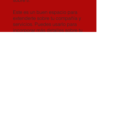
sobre ti.
Este es un buen espacio para
extenderte sobre tu compañía y
servicios. Puedes usarlo para
incorporar más detalles sobre tu
empresa. Escribe sobre tu
personal y los servicios que
prestas. Cuéntales a los
visitantes la historia sobre cómo
se te ocurrió la idea de tu
negocio y diles qué te diferencia
de tus competidores. Haz que tu
empresa se destaque y muestra
a tus visitantes quién eres.
© 2023 por Pisos Perfectos. Creado
con
Wix.com